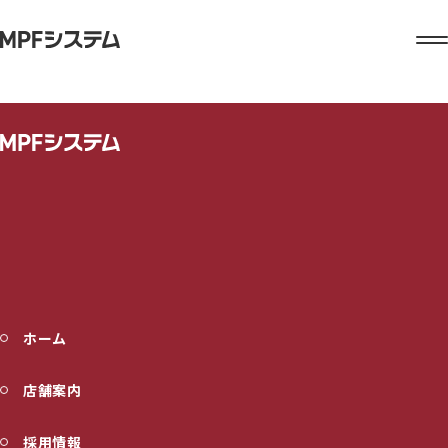
家 庭 に 彩 り を
旬 の 青 果 で
ホーム
店舗案内
採用情報